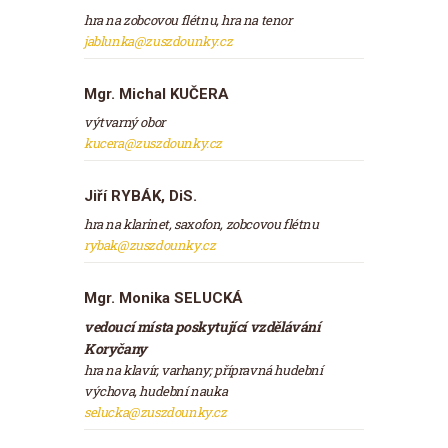
hra na zobcovou flétnu, hra na tenor
jablunka@zuszdounky.cz
Mgr. Michal KUČERA
výtvarný obor
kucera@zuszdounky.cz
Jiří RYBÁK, DiS.
hra na klarinet, saxofon, zobcovou flétnu
rybak@zuszdounky.cz
Mgr. Monika SELUCKÁ
vedoucí místa poskytující vzdělávání
Koryčany
hra na klavír, varhany; přípravná hudební
výchova, hudební nauka
selucka@zuszdounky.cz