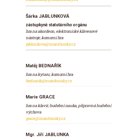
Šárka JABLUNKOVÁ
zástupkyně statutárního orgánu
hra na akordeon, elektronické klávesové
nástroje; komorní hra
jablunkova@zuszdounky.cz
Matěj BEDNAŘÍK
hra na kytaru; komorní hra
bednarik@zuszdounky.cz
Marie GRACE
hra na klavír; hudební nauka, přípravná hudební
výchova
grace@zuszdounky.cz
Mgr. Jiří JABLUNKA