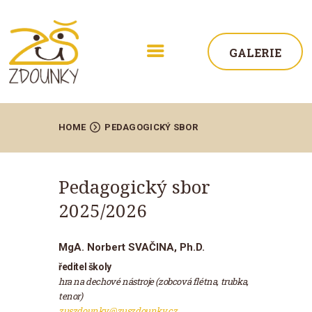
GALERIE
HOME
PEDAGOGICKÝ SBOR
Pedagogický sbor
ŠKOLA
2025/2026
AKTUALITY
MgA. Norbert SVAČINA, Ph.D.
STUDIUM
ředitel školy
ŽÁCI
hra na dechové nástroje (zobcová flétna, trubka,
tenor)
KONTAKT
zuszdounky@zuszdounky.cz