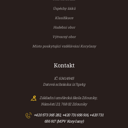
Úspěchy žáků
Klasifikace
Hudební obor
Výtvarný obor
Místo poskytující vzdělávání Koryčany
Kontakt
IČ: 63414945
Datová schránka: iz7qx4g
Základní umělecká škola Zdounky,
Náměstí 23, 768 02 Zdounky
+420 573 365 282, +420 731 656 916, +420 731
656 917 (MPV Koryčany)