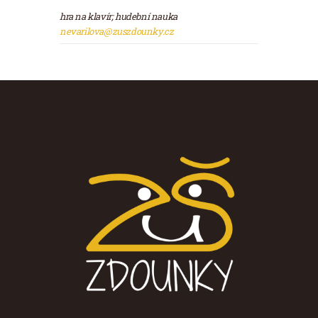
hra na klavír; hudební nauka
nevarilova@zuszdounky.cz