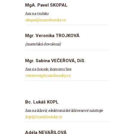
MgA. Pavel SKOPAL
hra na trubku
skopal@zuszdounky.cz
Mgr. Veronika TROJKOVÁ
(mateřská dovolená)
Mgr. Sabina VEČEŘOVÁ, DiS.
hra na housle; komorní hra
vecerova@zuszdounky.cz
Bc. Lukáš KOPL
hra na klavír, elektronické klávesové nástroje
kopl@zuszdounky.cz
Adéla NEVAŘILOVÁ