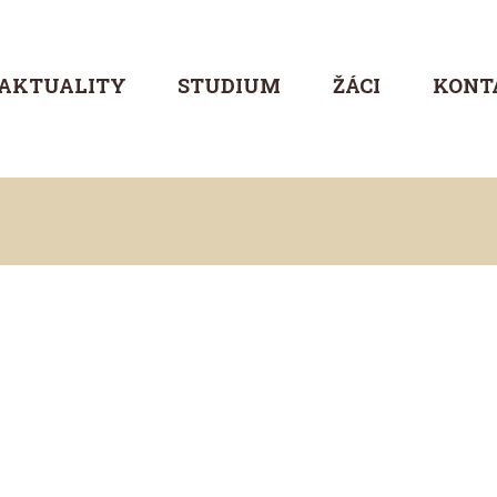
ŠKOLA
AKTUALITY
AKTUALITY
STUDIUM
ŽÁCI
KONT
STUDIUM
ŽÁCI
KONTAKT