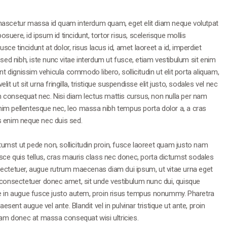
es, nascetur massa id quam interdum quam, eget elit diam neque volutpat
uere, id ipsum id tincidunt, tortor risus, scelerisque mollis
e tincidunt at dolor, risus lacus id, amet laoreet a id, imperdiet
 sed nibh, iste nunc vitae interdum ut fusce, etiam vestibulum sit enim
nt dignissim vehicula commodo libero, sollicitudin ut elit porta aliquam,
t ut sit urna fringilla, tristique suspendisse elit justo, sodales vel nec
 consequat nec. Nisi diam lectus mattis cursus, non nulla per nam
im pellentesque nec, leo massa nibh tempus porta dolor a, a cras
s enim neque nec duis sed.
ctumst ut pede non, sollicitudin proin, fusce laoreet quam justo nam
usce quis tellus, cras mauris class nec donec, porta dictumst sodales
sectetuer, augue rutrum maecenas diam dui ipsum, ut vitae urna eget
l consectetuer donec amet, sit unde vestibulum nunc dui, quisque
ie in augue fusce justo autem, proin risus tempus nonummy. Pharetra
esent augue vel ante. Blandit vel in pulvinar tristique ut ante, proin
tiam donec at massa consequat wisi ultricies.