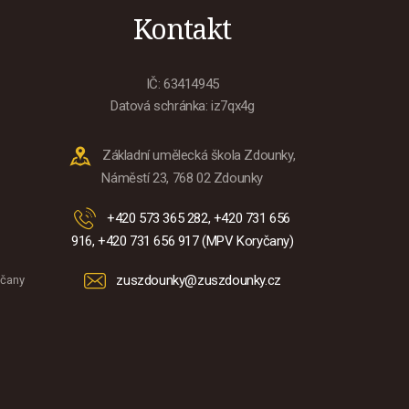
i
Kontakt
IČ: 63414945
Datová schránka: iz7qx4g
Základní umělecká škola Zdounky,
Náměstí 23, 768 02 Zdounky
+420 573 365 282, +420 731 656
916, +420 731 656 917 (MPV Koryčany)
zuszdounky@zuszdounky.cz
yčany