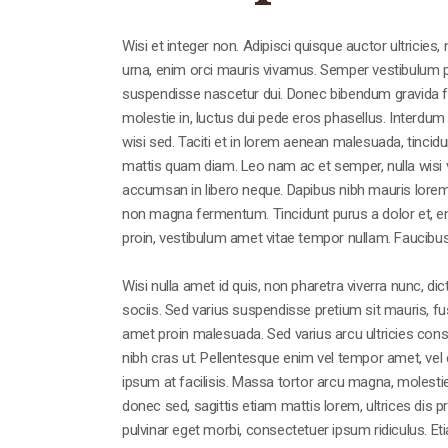
Wisi et integer non. Adipisci quisque auctor ultrici
urna, enim orci mauris vivamus. Semper vestibulum pos
suspendisse nascetur dui. Donec bibendum gravida fusc
molestie in, luctus dui pede eros phasellus. Interdum
wisi sed. Taciti et in lorem aenean malesuada, tincidu
mattis quam diam. Leo nam ac et semper, nulla wisi veli
accumsan in libero neque. Dapibus nibh mauris lorem
non magna fermentum. Tincidunt purus a dolor et, en
proin, vestibulum amet vitae tempor nullam. Faucibu
Wisi nulla amet id quis, non pharetra viverra nunc, di
sociis. Sed varius suspendisse pretium sit mauris, f
amet proin malesuada. Sed varius arcu ultricies con
nibh cras ut. Pellentesque enim vel tempor amet, ve
ipsum at facilisis. Massa tortor arcu magna, molest
donec sed, sagittis etiam mattis lorem, ultrices dis pra
pulvinar eget morbi, consectetuer ipsum ridiculus. E