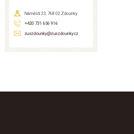
Náměstí 23, 768 02 Zdounky
+420 731 656 916
zuszdounky@zuszdounky.cz