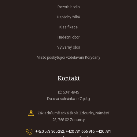
Rozvrh hodin
Úspěchy žáků
Klasifikace
Hudební obor
Výtvarný obor
Místo poskytující vzdělávání Koryčany
Kontakt
IČ: 63414945
Datová schránka: iz7qx4g
Základní umělecká škola Zdounky, Náměstí
23, 768 02 Zdounky
+420 573 365 282, +420 731 656 916, +420 731