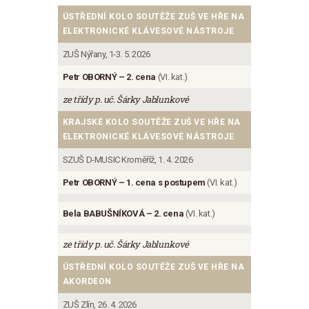
ÚSTŘEDNÍ KOLO SOUTĚŽE ZUŠ VE HŘE NA
ELEKTRONICKÉ KLÁVESOVÉ NÁSTROJE
ZUŠ Nýřany, 1-3. 5. 2026
Petr OBORNÝ – 2. cena
(VI. kat.)
ze třídy p. uč. Šárky Jablunkové
KRAJSKÉ KOLO SOUTĚŽE ZUŠ VE HŘE NA
ELEKTRONICKÉ KLÁVESOVÉ NÁSTROJE
SZUŠ D-MUSIC Kroměříž, 1. 4. 2026
Petr OBORNÝ – 1. cena s postupem
(VI. kat.)
Bela BABUŠNÍKOVÁ – 2. cena
(VI. kat.)
ze třídy p. uč. Šárky Jablunkové
ÚSTŘEDNÍ KOLO SOUTĚŽE ZUŠ VE HŘE NA
AKORDEON
ZUŠ Zlín, 26. 4. 2026