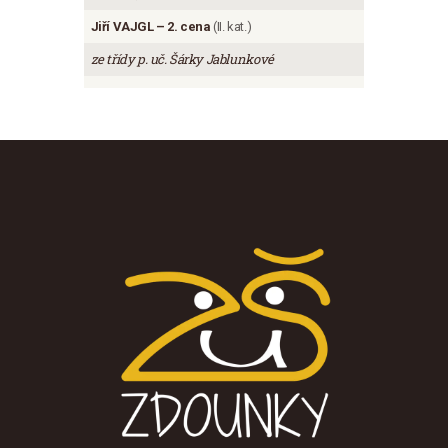
Jiří VAJGL – 2. cena
(II. kat.)
ze třídy p. uč. Šárky Jablunkové