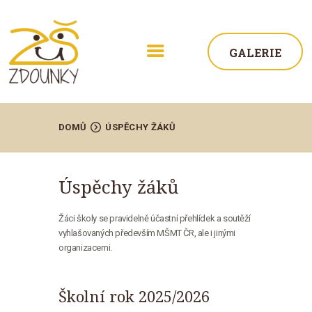
GALERIE
DOMŮ
ÚSPĚCHY ŽÁKŮ
Úspěchy žáků
ŠKOLA
Žáci školy se pravidelně účastní přehlídek a soutěží
AKTUALITY
vyhlašovaných především MŠMT ČR, ale i jinými
organizacemi.
STUDIUM
ŽÁCI
Školní rok 2025/2026
KONTAKT