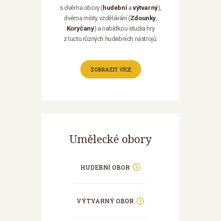
s dvěma obory (
hudební
a
výtvarný
),
dvěma místy vzdělávání (
Zdounky
,
Koryčany
) a nabídkou studia hry
z tuctu různých hudebních nástrojů.
ZOBRAZIT VÍCE
Umělecké obory
HUDEBNÍ OBOR
VÝTVARNÝ OBOR