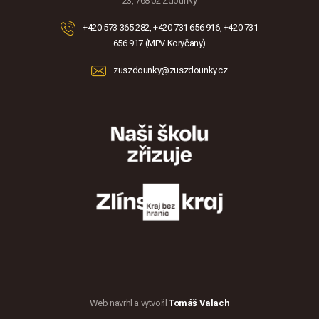
23, 768 02 Zdounky
+420 573 365 282, +420 731 656 916, +420 731
656 917 (MPV Koryčany)
zuszdounky@zuszdounky.cz
Web navrhl a vytvořil
Tomáš Valach