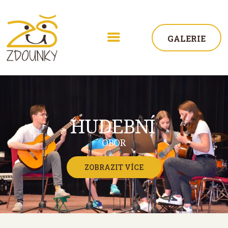
GALERIE
HUDEBNÍ
OBOR
ŠKOLA
AKTUALITY
ZOBRAZIT VÍCE
STUDIUM
ŽÁCI
KONTAKT