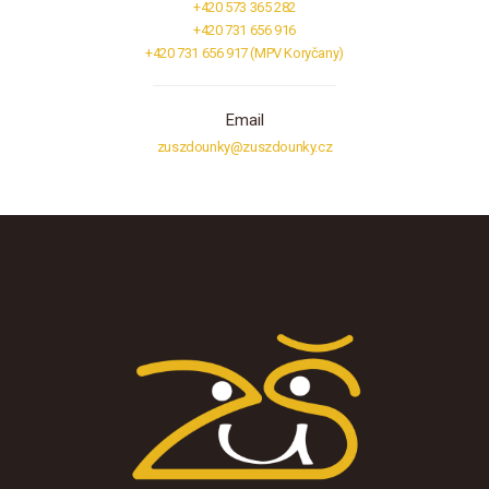
+420 573 365 282
+420 731 656 916
+420 731 656 917 (MPV Koryčany)
Email
zuszdounky@zuszdounky.cz