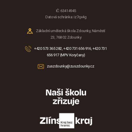
IČ: 63414945
Datová schránka: iz7qx4g
Základní umělecká škola Zdounky, Náměstí
23, 768 02 Zdounky
+420 573 365 282, +420 731 656 916, +420 731
656 917 (MPV Koryčany)
zuszdounky@zuszdounky.cz