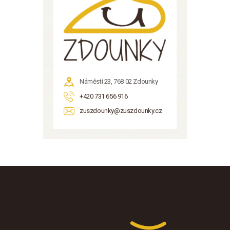
Náměstí 23, 768 02 Zdounky
+420 731 656 916
zuszdounky@zuszdounky.cz