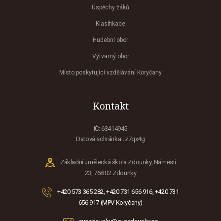
Úspěchy žáků
Klasifikace
Hudební obor
Výtvarný obor
Místo poskytující vzdělávání Koryčany
Kontakt
IČ: 63414945
Datová schránka: iz7qx4g
Základní umělecká škola Zdounky, Náměstí
23, 768 02 Zdounky
+420 573 365 282, +420 731 656 916, +420 731
656 917 (MPV Koryčany)