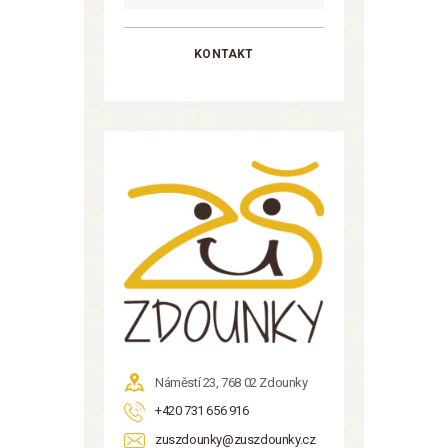
KONTAKT
Náměstí 23, 768 02 Zdounky
+420 731 656 916
zuszdounky@zuszdounky.cz