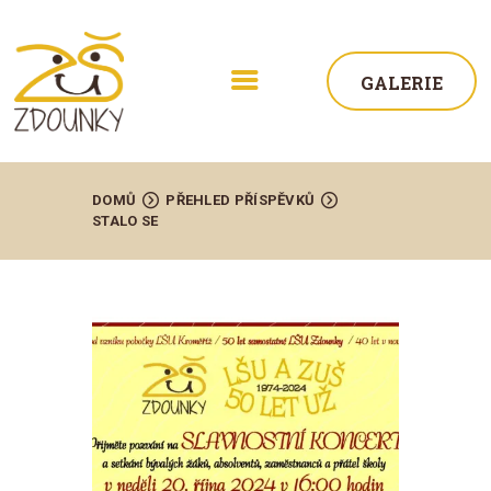
GALERIE
DOMŮ
PŘEHLED PŘÍSPĚVKŮ
STALO SE
ŠKOLA
AKTUALITY
STUDIUM
ŽÁCI
KONTAKT