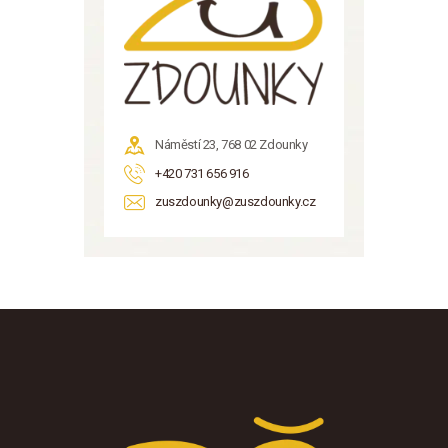
Náměstí 23, 768 02 Zdounky
+420 731 656 916
zuszdounky@zuszdounky.cz