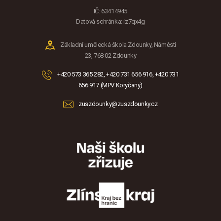
IČ: 63414945
Datová schránka: iz7qx4g
Základní umělecká škola Zdounky, Náměstí
23, 768 02 Zdounky
+420 573 365 282, +420 731 656 916, +420 731
656 917 (MPV Koryčany)
zuszdounky@zuszdounky.cz