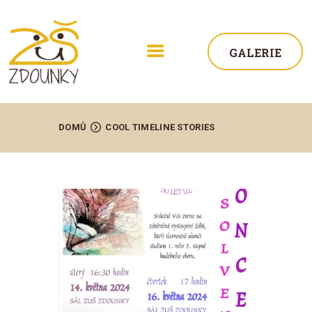
GALERIE
DOMŮ
COOL TIMELINE STORIES
ŠKOLA
AKTUALITY
STUDIUM
ŽÁCI
KONTAKT