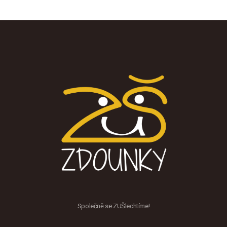
Společně se ZUŠlechtíme!