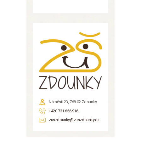
Náměstí 23, 768 02 Zdounky
+420 731 656 916
zuszdounky@zuszdounky.cz