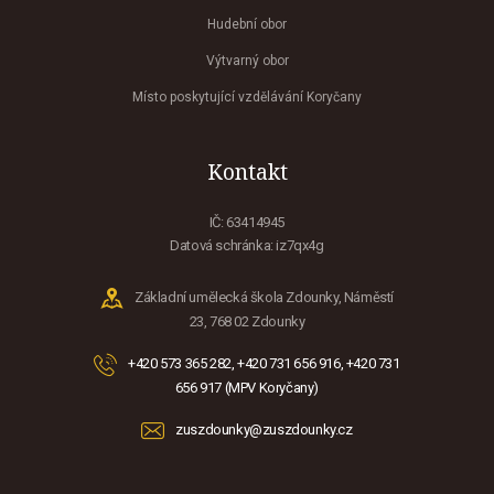
Hudební obor
Výtvarný obor
Místo poskytující vzdělávání Koryčany
Kontakt
IČ: 63414945
Datová schránka: iz7qx4g
Základní umělecká škola Zdounky, Náměstí
23, 768 02 Zdounky
+420 573 365 282, +420 731 656 916, +420 731
656 917 (MPV Koryčany)
zuszdounky@zuszdounky.cz