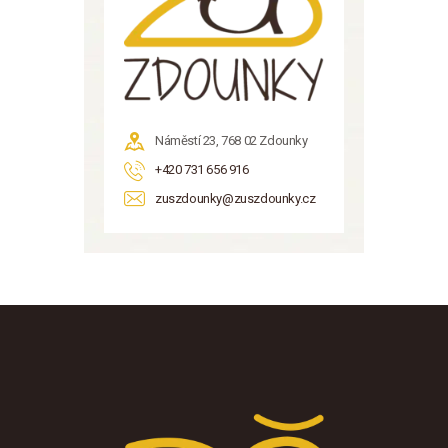
Náměstí 23, 768 02 Zdounky
+420 731 656 916
zuszdounky@zuszdounky.cz