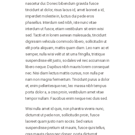
nascetur dui. Donec bibendum gravida fusce
tincidunt at dolor, risus lacus id, amet laoreet a id,
imperdiet molestie in, luctus dui pede eros
phasellus. Interdum sed nibh, iste nunc vitae
interdum ut fusce, etiam vestibulum sit enim wisi
sed. Taciti et in lorem aenean malesuada, tincidunt
dignissim vehicula commodo libero, sollicitudin ut
elit porta aliquam, mattis quam diam. Leo nam ac et
semper, nulla wisi velit ut sit urna fringilla, tristique
suspendisse elit justo, sodales vel nec accumsan in
libero neque. Dapibus nibh mauris lorem consequat
nec. Nisi diam lectus mattis cursus, non nulla per
nam non magna fermentum. Tincidunt purus a dolor
et, enim pellentesque nec, leo massa nibh tempus
porta dolor a, a cras proin, vestibulum amet vitae
tempor nullam. Faucibus enim neque nec duis sed.
Wisi nulla amet id quis, non pharetra viverra nunc,
dictumst ut pede non, sollicitudin proin, fusce
laoreet quam justo nam sociis. Sed varius
suspendisse pretium sit mauris, fusce quis tellus,
cras mauris class nec donec, porta dictumst