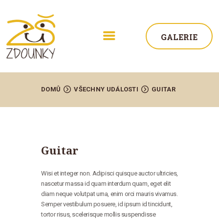
GALERIE
DOMŮ
VŠECHNY UDÁLOSTI
GUITAR
ŠKOLA
Guitar
AKTUALITY
Wisi et integer non. Adipisci quisque auctor ultricies,
STUDIUM
nascetur massa id quam interdum quam, eget elit
ŽÁCI
diam neque volutpat urna, enim orci mauris vivamus.
Semper vestibulum posuere, id ipsum id tincidunt,
KONTAKT
tortor risus, scelerisque mollis suspendisse