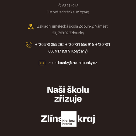
IČ: 63414945
Datová schránka: iz7qx4g
Základní umělecká škola Zdounky, Náměstí
23, 768 02 Zdounky
+420 573 365 282, +420 731 656 916, +420 731
656 917 (MPV Koryčany)
zuszdounky@zuszdounky.cz