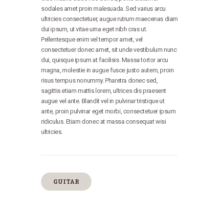
sodales amet proin malesuada. Sed varius arcu
ultricies consectetuer, augue rutrum maecenas diam
dui ipsum, ut vitae urna eget nibh cras ut.
Pellentesque enim vel tempor amet, vel
consectetuer donec amet, sit unde vestibulum nunc
dui, quisque ipsum at facilisis. Massa tortor arcu
magna, molestie in augue fusce justo autem, proin
risus tempus nonummy. Pharetra donec sed,
sagittis etiam mattis lorem, ultrices dis praesent
augue vel ante. Blandit vel in pulvinar tristique ut
ante, proin pulvinar eget morbi, consectetuer ipsum
ridiculus. Etiam donec at massa consequat wisi
ultricies.
GUITAR