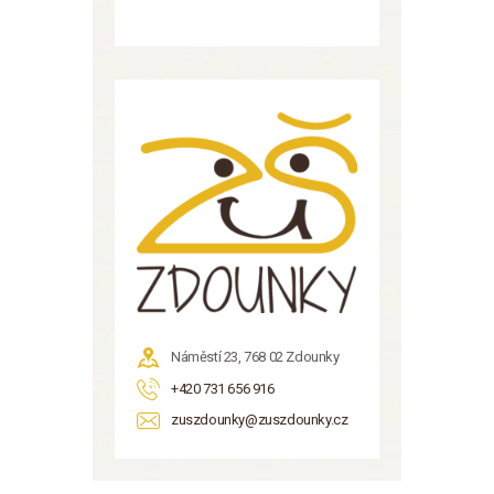
Náměstí 23, 768 02 Zdounky
+420 731 656 916
zuszdounky@zuszdounky.cz