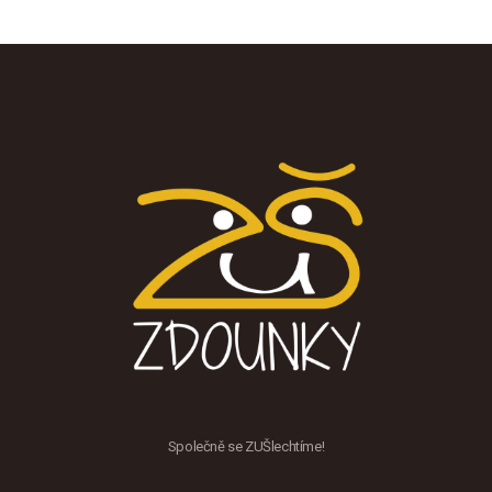
Společně se ZUŠlechtíme!